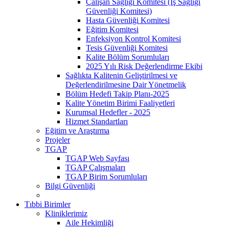
Çalışan Sağlığı Komitesi (İş Sağlığı
Güvenliği Komitesi)
Hasta Güvenliği Komitesi
Eğitim Komitesi
Enfeksiyon Kontrol Komitesi
Tesis Güvenliği Komitesi
Kalite Bölüm Sorumluları
2025 Yılı Risk Değerlendirme Ekibi
Sağlıkta Kalitenin Geliştirilmesi ve
Değerlendirilmesine Dair Yönetmelik
Bölüm Hedefi Takip Planı-2025
Kalite Yönetim Birimi Faaliyetleri
Kurumsal Hedefler - 2025
Hizmet Standartları
Eğitim ve Araştırma
Projeler
TGAP
TGAP Web Sayfası
TGAP Çalışmaları
TGAP Birim Sorumluları
Bilgi Güvenliği
Tıbbi Birimler
Kliniklerimiz
Aile Hekimliği