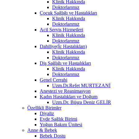
Klinik Hakkında
Doktorlarımız
Çocuk Sağlığı ve Hastalıkları
Klinik Hakkında
Doktorlarımız
Acil Servis Hizmetleri
Klinik Hakkında
Doktorlarımız
Dahiliye(İç Hastalıkları)
Klinik Hakkında
Doktorlarımız
Diş Sağlığı ve Hastalıkları
Klinik Hakkında
Doktorlarımız
Genel Cerrahi
Uzm.Dr.Refet MURTEZANİ
Anestezi ve Reanimasyon
Kadın Hastalıkları ve Doğum
Uzm.Dr. Büşra Deniz GELİR
Özellikli Birimler
Diyaliz
Evde Sağlık Birimi
Yoğun Bakım Ünitesi
Anne & Bebek
Bebek Dostu