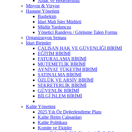
Amaç ve Hedeflerimiz
Misyon & Vizyon
Hastane Yönetimi
Başhekim
İdari Mali İşler Müdürü
Müdür Yardımcısı
Yönetici Randevu / Görüşme Talep Formu
Organizasyon Şeması
İdari Birimler
ÇALIŞAN HAK VE GÜVENLİĞİ BİRİMİ
EĞİTİM BİRİMİ
FATURALAMA BİRİMİ
MUTEMETLİK BİRİMİ
AYNİYAT TÜKETİM BİRİMİ
SATINALMA BİRİMİ
ÖZLÜK VE ARŞİV BİRİMİ
SEKRETERLİK BİRİMİ
GÜVENLİK BİRİMİ
BİLGİ İŞLEM BİRİMİ
Kalite Yönetimi
2025 Yılı Öz Değerlendirme Planı
Kalite Birim Çalışanları
Kalite Politikası
Komite ve Ekipler