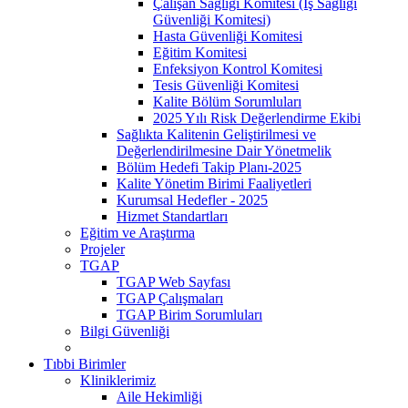
Çalışan Sağlığı Komitesi (İş Sağlığı
Güvenliği Komitesi)
Hasta Güvenliği Komitesi
Eğitim Komitesi
Enfeksiyon Kontrol Komitesi
Tesis Güvenliği Komitesi
Kalite Bölüm Sorumluları
2025 Yılı Risk Değerlendirme Ekibi
Sağlıkta Kalitenin Geliştirilmesi ve
Değerlendirilmesine Dair Yönetmelik
Bölüm Hedefi Takip Planı-2025
Kalite Yönetim Birimi Faaliyetleri
Kurumsal Hedefler - 2025
Hizmet Standartları
Eğitim ve Araştırma
Projeler
TGAP
TGAP Web Sayfası
TGAP Çalışmaları
TGAP Birim Sorumluları
Bilgi Güvenliği
Tıbbi Birimler
Kliniklerimiz
Aile Hekimliği