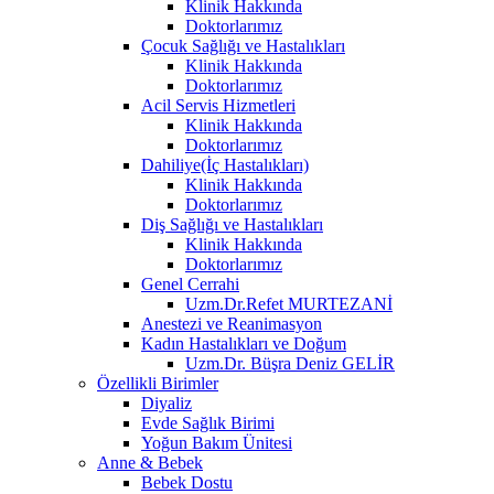
Klinik Hakkında
Doktorlarımız
Çocuk Sağlığı ve Hastalıkları
Klinik Hakkında
Doktorlarımız
Acil Servis Hizmetleri
Klinik Hakkında
Doktorlarımız
Dahiliye(İç Hastalıkları)
Klinik Hakkında
Doktorlarımız
Diş Sağlığı ve Hastalıkları
Klinik Hakkında
Doktorlarımız
Genel Cerrahi
Uzm.Dr.Refet MURTEZANİ
Anestezi ve Reanimasyon
Kadın Hastalıkları ve Doğum
Uzm.Dr. Büşra Deniz GELİR
Özellikli Birimler
Diyaliz
Evde Sağlık Birimi
Yoğun Bakım Ünitesi
Anne & Bebek
Bebek Dostu