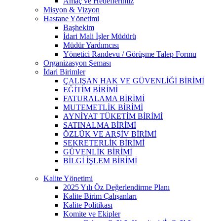
Amaç ve Hedeflerimiz
Misyon & Vizyon
Hastane Yönetimi
Başhekim
İdari Mali İşler Müdürü
Müdür Yardımcısı
Yönetici Randevu / Görüşme Talep Formu
Organizasyon Şeması
İdari Birimler
ÇALIŞAN HAK VE GÜVENLİĞİ BİRİMİ
EĞİTİM BİRİMİ
FATURALAMA BİRİMİ
MUTEMETLİK BİRİMİ
AYNİYAT TÜKETİM BİRİMİ
SATINALMA BİRİMİ
ÖZLÜK VE ARŞİV BİRİMİ
SEKRETERLİK BİRİMİ
GÜVENLİK BİRİMİ
BİLGİ İŞLEM BİRİMİ
Kalite Yönetimi
2025 Yılı Öz Değerlendirme Planı
Kalite Birim Çalışanları
Kalite Politikası
Komite ve Ekipler