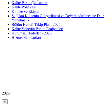
Kalite Birim Çalışanları
Kalite Politikası
Komite ve Ekipler
Sağlıkta Kalitenin Geliştirilmesi ve Değerlendirilmesine Dair
Yönetmelik
Bölüm Hedefi Takip Planı-2025
Kalite Yönetim Birimi Faaliyetleri
Kurumsal Hedefler - 2025
Hizmet Standartları
2026
×