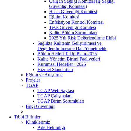
Çalışan Sağlığı Komitesi (İş Sağlığı
Güvenliği Komitesi)
Hasta Güvenliği Komitesi
Eğitim Komitesi
Enfeksiyon Kontrol Komitesi
Tesis Güvenliği Komitesi
Kalite Bölüm Sorumluları
2025 Yılı Risk Değerlendirme Ekibi
Sağlıkta Kalitenin Geliştirilmesi ve
Değerlendirilmesine Dair Yönetmelik
Bölüm Hedefi Takip Planı-2025
Kalite Yönetim Birimi Faaliyetleri
Kurumsal Hedefler - 2025
Hizmet Standartları
Eğitim ve Araştırma
Projeler
TGAP
TGAP Web Sayfası
TGAP Çalışmaları
TGAP Birim Sorumluları
Bilgi Güvenliği
Tıbbi Birimler
Kliniklerimiz
Aile Hekimliği