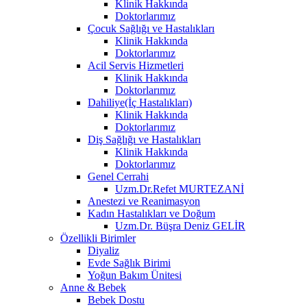
Klinik Hakkında
Doktorlarımız
Çocuk Sağlığı ve Hastalıkları
Klinik Hakkında
Doktorlarımız
Acil Servis Hizmetleri
Klinik Hakkında
Doktorlarımız
Dahiliye(İç Hastalıkları)
Klinik Hakkında
Doktorlarımız
Diş Sağlığı ve Hastalıkları
Klinik Hakkında
Doktorlarımız
Genel Cerrahi
Uzm.Dr.Refet MURTEZANİ
Anestezi ve Reanimasyon
Kadın Hastalıkları ve Doğum
Uzm.Dr. Büşra Deniz GELİR
Özellikli Birimler
Diyaliz
Evde Sağlık Birimi
Yoğun Bakım Ünitesi
Anne & Bebek
Bebek Dostu