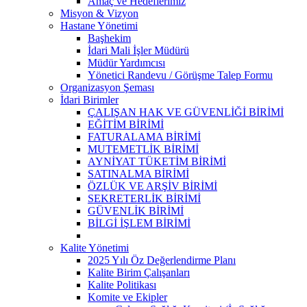
Amaç ve Hedeflerimiz
Misyon & Vizyon
Hastane Yönetimi
Başhekim
İdari Mali İşler Müdürü
Müdür Yardımcısı
Yönetici Randevu / Görüşme Talep Formu
Organizasyon Şeması
İdari Birimler
ÇALIŞAN HAK VE GÜVENLİĞİ BİRİMİ
EĞİTİM BİRİMİ
FATURALAMA BİRİMİ
MUTEMETLİK BİRİMİ
AYNİYAT TÜKETİM BİRİMİ
SATINALMA BİRİMİ
ÖZLÜK VE ARŞİV BİRİMİ
SEKRETERLİK BİRİMİ
GÜVENLİK BİRİMİ
BİLGİ İŞLEM BİRİMİ
Kalite Yönetimi
2025 Yılı Öz Değerlendirme Planı
Kalite Birim Çalışanları
Kalite Politikası
Komite ve Ekipler