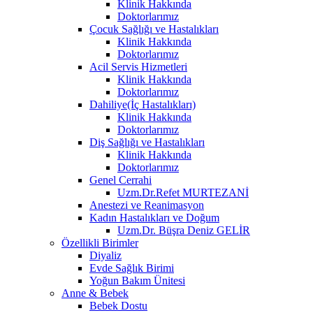
Klinik Hakkında
Doktorlarımız
Çocuk Sağlığı ve Hastalıkları
Klinik Hakkında
Doktorlarımız
Acil Servis Hizmetleri
Klinik Hakkında
Doktorlarımız
Dahiliye(İç Hastalıkları)
Klinik Hakkında
Doktorlarımız
Diş Sağlığı ve Hastalıkları
Klinik Hakkında
Doktorlarımız
Genel Cerrahi
Uzm.Dr.Refet MURTEZANİ
Anestezi ve Reanimasyon
Kadın Hastalıkları ve Doğum
Uzm.Dr. Büşra Deniz GELİR
Özellikli Birimler
Diyaliz
Evde Sağlık Birimi
Yoğun Bakım Ünitesi
Anne & Bebek
Bebek Dostu