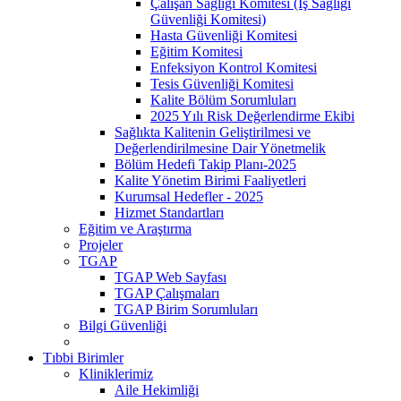
Çalışan Sağlığı Komitesi (İş Sağlığı
Güvenliği Komitesi)
Hasta Güvenliği Komitesi
Eğitim Komitesi
Enfeksiyon Kontrol Komitesi
Tesis Güvenliği Komitesi
Kalite Bölüm Sorumluları
2025 Yılı Risk Değerlendirme Ekibi
Sağlıkta Kalitenin Geliştirilmesi ve
Değerlendirilmesine Dair Yönetmelik
Bölüm Hedefi Takip Planı-2025
Kalite Yönetim Birimi Faaliyetleri
Kurumsal Hedefler - 2025
Hizmet Standartları
Eğitim ve Araştırma
Projeler
TGAP
TGAP Web Sayfası
TGAP Çalışmaları
TGAP Birim Sorumluları
Bilgi Güvenliği
Tıbbi Birimler
Kliniklerimiz
Aile Hekimliği