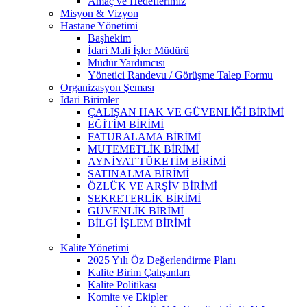
Amaç ve Hedeflerimiz
Misyon & Vizyon
Hastane Yönetimi
Başhekim
İdari Mali İşler Müdürü
Müdür Yardımcısı
Yönetici Randevu / Görüşme Talep Formu
Organizasyon Şeması
İdari Birimler
ÇALIŞAN HAK VE GÜVENLİĞİ BİRİMİ
EĞİTİM BİRİMİ
FATURALAMA BİRİMİ
MUTEMETLİK BİRİMİ
AYNİYAT TÜKETİM BİRİMİ
SATINALMA BİRİMİ
ÖZLÜK VE ARŞİV BİRİMİ
SEKRETERLİK BİRİMİ
GÜVENLİK BİRİMİ
BİLGİ İŞLEM BİRİMİ
Kalite Yönetimi
2025 Yılı Öz Değerlendirme Planı
Kalite Birim Çalışanları
Kalite Politikası
Komite ve Ekipler