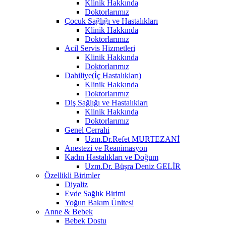
Klinik Hakkında
Doktorlarımız
Çocuk Sağlığı ve Hastalıkları
Klinik Hakkında
Doktorlarımız
Acil Servis Hizmetleri
Klinik Hakkında
Doktorlarımız
Dahiliye(İç Hastalıkları)
Klinik Hakkında
Doktorlarımız
Diş Sağlığı ve Hastalıkları
Klinik Hakkında
Doktorlarımız
Genel Cerrahi
Uzm.Dr.Refet MURTEZANİ
Anestezi ve Reanimasyon
Kadın Hastalıkları ve Doğum
Uzm.Dr. Büşra Deniz GELİR
Özellikli Birimler
Diyaliz
Evde Sağlık Birimi
Yoğun Bakım Ünitesi
Anne & Bebek
Bebek Dostu