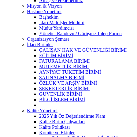
Amaç ve Hedeflerimiz
Misyon & Vizyon
Hastane Yönetimi
Başhekim
İdari Mali İşler Müdürü
Müdür Yardımcısı
Yönetici Randevu / Görüşme Talep Formu
Organizasyon Şeması
İdari Birimler
ÇALIŞAN HAK VE GÜVENLİĞİ BİRİMİ
EĞİTİM BİRİMİ
FATURALAMA BİRİMİ
MUTEMETLİK BİRİMİ
AYNİYAT TÜKETİM BİRİMİ
SATINALMA BİRİMİ
ÖZLÜK VE ARŞİV BİRİMİ
SEKRETERLİK BİRİMİ
GÜVENLİK BİRİMİ
BİLGİ İŞLEM BİRİMİ
Kalite Yönetimi
2025 Yılı Öz Değerlendirme Planı
Kalite Birim Çalışanları
Kalite Politikası
Komite ve Ekipler