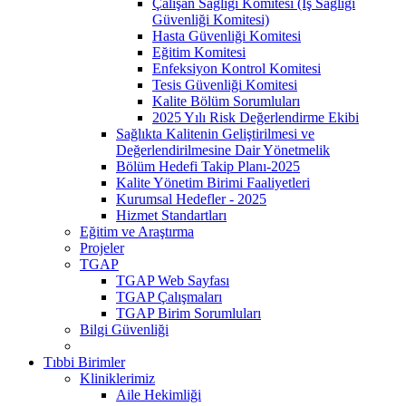
Çalışan Sağlığı Komitesi (İş Sağlığı
Güvenliği Komitesi)
Hasta Güvenliği Komitesi
Eğitim Komitesi
Enfeksiyon Kontrol Komitesi
Tesis Güvenliği Komitesi
Kalite Bölüm Sorumluları
2025 Yılı Risk Değerlendirme Ekibi
Sağlıkta Kalitenin Geliştirilmesi ve
Değerlendirilmesine Dair Yönetmelik
Bölüm Hedefi Takip Planı-2025
Kalite Yönetim Birimi Faaliyetleri
Kurumsal Hedefler - 2025
Hizmet Standartları
Eğitim ve Araştırma
Projeler
TGAP
TGAP Web Sayfası
TGAP Çalışmaları
TGAP Birim Sorumluları
Bilgi Güvenliği
Tıbbi Birimler
Kliniklerimiz
Aile Hekimliği